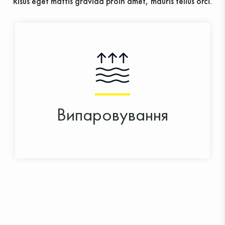
Risus eget mattis gravida proin amet, mauris tellus orci.
Випаровування
ВЛIВО
ВПРАВО