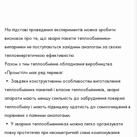
На підставі проведених експериментів можна зробити
висновок про те, що зварні пакетні теплообмінники-
випарники не поступаються західним аналогам за своєю
теплоенергетичною ефективністю.
Разом з тим теплообмінне обладнання виробництва
«Промстіл» має ряд переваг:
• Завдяки конструктивним особливостям виготовлення
теплообмінних панелей і власне теплообмінників, зварні
апарати мають меншу схильність до забруднення поверхні
теплообміну і мають підвищену здатність до самоочищення в
порівнянні з паяними аналогами;
• У зварних теплообменниках можна легко організувати
повну протитечію при несиметричній схемі компонування