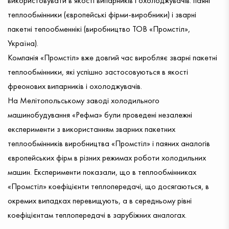
використовувати в якості випарників і охолоджувачів: паяні
теплообмінники (європейські фірми-виробники) і зварні
пакетні тепообменнікі (виробництво ТОВ «Промстіл»,
Україна).
Компанія «Промстіл» вже довгий час виробляє зварні пакетні
теплообмінники, які успішно застосовуються в якості
фреонових випарників і охолоджувачів.
На Мелітопольському заводі холодильного
машинобудування «Рефма» були проведені незалежні
експерименти з використанням зварних пакетних
теплообмінників виробництва «Промстіл» і паяних аналогів
європейських фірм в різних режимах роботи холодильних
машин. Експерименти показали, що в теплообмінниках
«Промстіл» коефіцієнти теплопередачі, що досягаються, в
окремих випадках перевищують, а в середньому рівні
коефіцієнтам теплопередачі в зарубіжних аналогах.