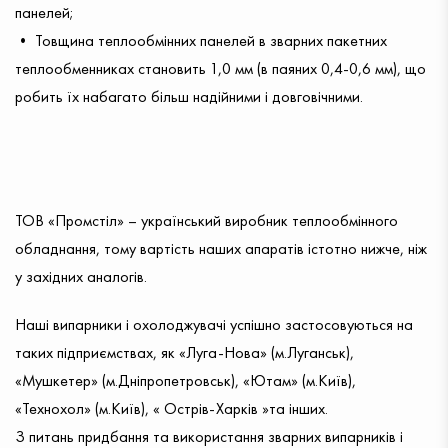
панелей;
• Товщина теплообмінних панелей в зварних пакетних
теплообменниках становить 1,0 мм (в паяних 0,4-0,6 мм), що
робить їх набагато більш надійними і довговічними.
ТОВ «Промстіл» – український виробник теплообмінного
обладнання, тому вартість наших апаратів істотно нижче, ніж
у західних аналогів.
Наші випарники і охолоджувачі успішно застосовуються на
таких підприємствах, як «Луга-Нова» (м.Луганськ),
Залиште заявку
«Мушкетер» (м.Дніпропетровськ), «Ютам» (м.Київ),
«Технохол» (м.Київ), « Острів-Харків »та інших.
З питань придбання та використання зварних випарників і