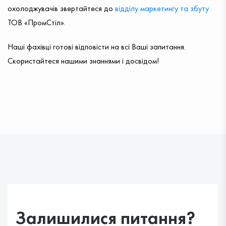
охолоджувачів звертайтеся до
відділу маркетингу та збуту
ТОВ «ПромСтіл».
Наші фахівці готові відповісти на всі Ваші запитання.
Скористайтеся нашими знаннями і досвідом!
ВІДПРАВИТИ ЗАЯВКУ
Ваші контактні дані не будуть
передані третім особам
Залишилися питання?