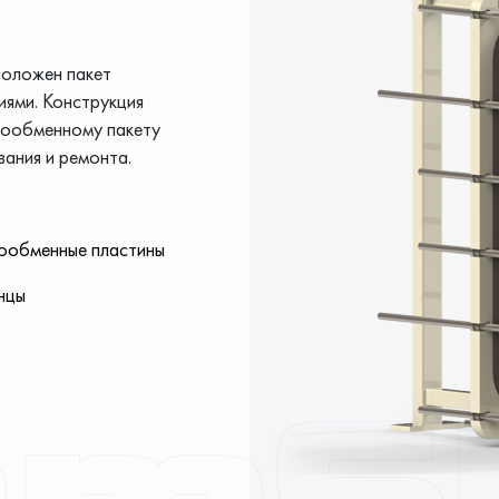
положен пакет
иями. Конструкция
плообменному пакету
вания и ремонта.
ообменные пластины
нцы