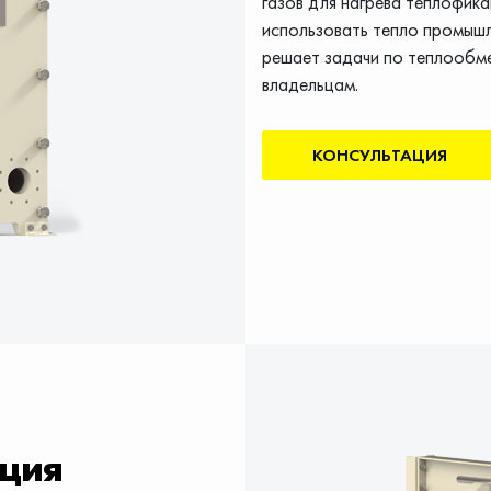
газов для нагрева теплофик
использовать тепло промышл
решает задачи по теплообме
владельцам.
КОНСУЛЬТАЦИЯ
кция