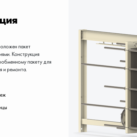
кция
положен пакет
иями. Конструкция
лообменному пакету для
я и ремонта.
пеж
нцы