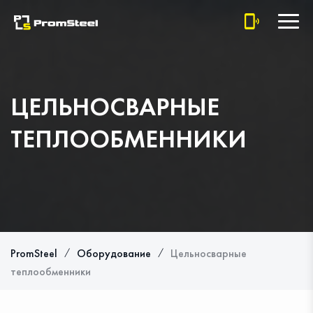
ЦЕЛЬНОСВАРНЫЕ
ТЕПЛООБМЕННИКИ
⁄
⁄
PromSteel
Оборудование
Цельносварные
теплообменники